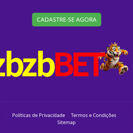
CADASTRE-SE AGORA
Políticas de Privacidade
Termos e Condições
Sitemap