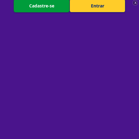
X
Cadastre-se
Entrar