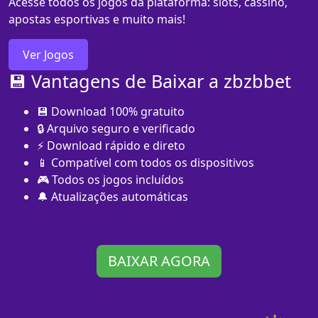
Acesse todos os jogos da plataforma: slots, cassino,
apostas esportivas e muito mais!
Ver Jogos
💾 Vantagens de Baixar a zbzbbet
💾 Download 100% gratuito
🔒 Arquivo seguro e verificado
⚡ Download rápido e direto
📱 Compatível com todos os dispositivos
🎮 Todos os jogos incluídos
🔔 Atualizações automáticas
BAIXAR AGORA