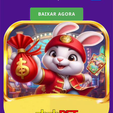
BAIXAR AGORA