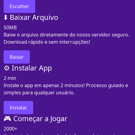
Escolher
⬇️ Baixar Arquivo
50MB
Baixe o arquivo diretamente do nosso servidor seguro.
Download rápido e sem interrupções!
Baixar
⚙️ Instalar App
2 min
Instale o app em apenas 2 minutos! Processo guiado e
simples para qualquer usuário.
Instalar
🎮 Começar a Jogar
2000+