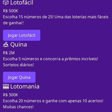
🎲 Lotofácil
R$ 500K
Escolha 15 números de 25! Uma das loterias mais fáceis
de ganhar!
Jogar Lotofácil
🎪 Quina
R$ 2M
Escolha 5 números e concorra a prêmios incríveis!
Sorteios diários!
Jogar Quina
🎰 Lotomania
R$ 300K
Escolha 20 números e ganhe com apenas 10 acertos!
Muitas chances!