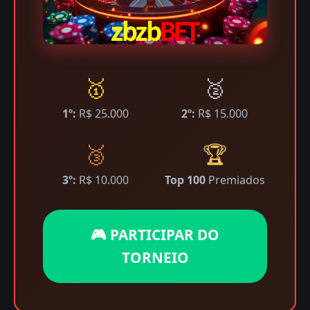
🥇
🥈
1º:
R$ 25.000
2º:
R$ 15.000
🥉
🏆
3º:
R$ 10.000
Top 100
Premiados
🎮 PARTICIPAR DO
TORNEIO