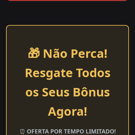
🎁 Não Perca!
Resgate Todos
os Seus Bônus
Agora!
⏰
OFERTA POR TEMPO LIMITADO!