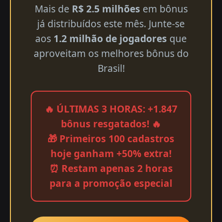
Mais de
R$ 2.5 milhões
em bônus
já distribuídos este mês. Junte-se
aos
1.2 milhão de jogadores
que
aproveitam os melhores bônus do
Brasil!
🔥 ÚLTIMAS 3 HORAS: +1.847
bônus resgatados! 🔥
🎁 Primeiros 100 cadastros
hoje ganham +50% extra!
⏰ Restam apenas 2 horas
para a promoção especial