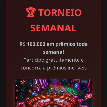
🏆 TORNEIO
SEMANAL
R$ 100.000 em prêmios toda
semana!
Participe gratuitamente e
concorra a prêmios incríveis