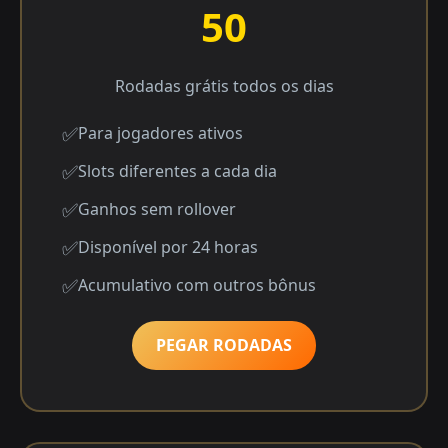
50
Rodadas grátis todos os dias
Para jogadores ativos
Slots diferentes a cada dia
Ganhos sem rollover
Disponível por 24 horas
Acumulativo com outros bônus
PEGAR RODADAS