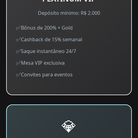
Depósito mínimo: R$ 2.000
Bônus de 200% + Gold
Cashback de 15% semanal
Saque instantâneo 24/7
Mesa VIP exclusiva
Convites para eventos
💎